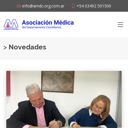
info@amdc.org.com.ar
+54 03492 501500
>
Novedades